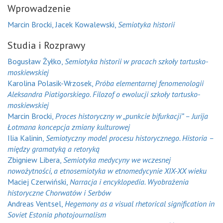
Wprowadzenie
Marcin Brocki, Jacek Kowalewski,
Semiotyka historii
Studia i Rozprawy
Bogusław Żyłko,
Semiotyka historii w pracach szkoły tartusko-
moskiewskiej
Karolina Polasik-Wrzosek,
Próba elementarnej fenomenologii
Aleksandra Piatigorskiego. Filozof o ewolucji szkoły tartusko-
moskiewskiej
Marcin Brocki,
Proces historyczny w „punkcie bifurkacji” – Jurija
Łotmana koncepcja zmiany kulturowej
Ilia Kalinin,
Semiotyczny model procesu historycznego. Historia –
między gramatyką a retoryką
Zbigniew Libera,
Semiotyka medycyny we wczesnej
nowożytności, a etnosemiotyka w etnomedycynie XIX-XX wieku
Maciej Czerwiński,
Narracja i encyklopedia. Wyobrażenia
historyczne Chorwatów i Serbów
Andreas Ventsel,
Hegemony as a visual rhetorical signification in
Soviet Estonia photojournalism