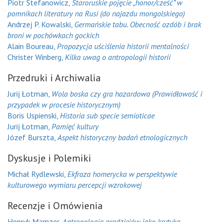
Piotr Stefanowicz,
Staroruskie pojęcie „honor/cześć” w
pomnikach literatury na Rusi (do najazdu mongolskiego)
Andrzej P. Kowalski,
Germańskie tabu. Obecność ozdób i brak
broni w pochówkach gockich
Alain Boureau,
Propozycja uściślenia historii mentalności
Christer Winberg,
Kilka uwag o antropologii historii
Przedruki i Archiwalia
Jurij Łotman,
Wola boska czy gra hazardowa (Prawidłowość i
przypadek w procesie historycznym)
Boris Uspienski,
Historia sub specie semioticae
Jurij Łotman,
Pamięć kultury
Józef Burszta,
Aspekt historyczny badań etnologicznych
Dyskusje i Polemiki
Michał Rydlewski,
Ekfraza homerycka w perspektywie
kulturowego wymiaru percepcji wzrokowej
Recenzje i Omówienia
Henryk Mamzer,
Antropologia pradziejów jako krytyka