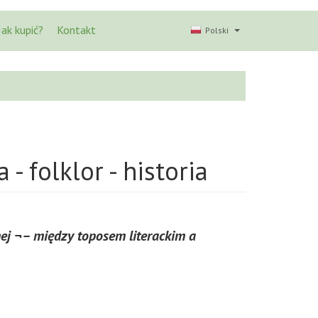
Jak kupić?
Kontakt
Polski
 - folklor - historia
ej ¬– między toposem literackim a