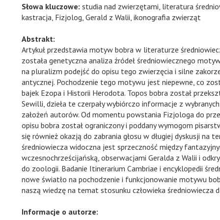
Słowa kluczowe:
studia nad zwierzętami, literatura średniow
kastracja, Fizjolog, Gerald z Walii, ikonografia zwierząt
Abstrakt:
Artykuł przedstawia motyw bobra w literaturze średniowiec
została genetyczna analiza źródeł średniowiecznego motywu
na pluralizm podejść do opisu tego zwierzęcia i silne zakor
antycznej. Pochodzenie tego motywu jest niepewne, co zos
bajek Ezopa i Historii Herodota. Topos bobra został przeksz
Sewilli, dzieła te czerpały wybiórczo informacje z wybrany
założeń autorów. Od momentu powstania Fizjologa do przeł
opisu bobra został ograniczony i poddany wymogom pisarst
się również okazją do zabrania głosu w długiej dyskusji na 
średniowiecza widoczna jest sprzeczność między fantazyjn
wczesnochrześcijańską, obserwacjami Geralda z Walii i odk
do zoologii. Badanie Itinerarium Cambriae i encyklopedii śre
nowe światło na pochodzenie i funkcjonowanie motywu bob
naszą wiedzę na temat stosunku człowieka średniowiecza do
Informacje o autorze: