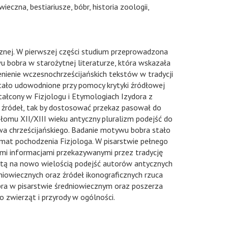
ieczna, bestiariusze, bóbr, historia zoologii,
znej. W pierwszej części studium przeprowadzona
 bobra w starożytnej literaturze, która wskazała
zenienie wczesnochrześcijańskich tekstów w tradycji
tało udowodnione przy pomocy krytyki źródłowej
tałcony w Fizjologu i Etymologiach Izydora z
ch źródeł, tak by dostosować przekaz pasował do
omu XII/XIII wieku antyczny pluralizm podejść do
wa chrześcijańskiego. Badanie motywu bobra stało
temat pochodzenia Fizjologa. W pisarstwie pełnego
ymi informacjami przekazywanymi przez tradycję
rytą na nowo wielością podejść autorów antycznych
dniowiecznych oraz źródeł ikonograficznych rzuca
ra w pisarstwie średniowiecznym oraz poszerza
 zwierząt i przyrody w ogólności.